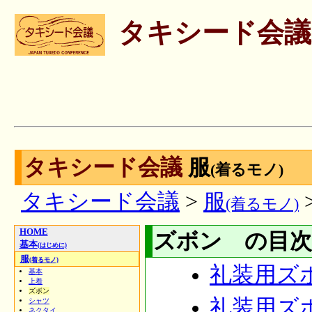
タキシード会議
タキシード会議
服
(着るモノ)
タキシード会議
>
服
(着るモノ)
HOME
ズボン の目次
基本
(はじめに)
服
(着るモノ)
礼装用ズ
基本
上着
ズボン
礼装用ズ
シャツ
ネクタイ