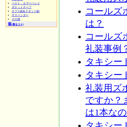
べスト・カマーバンド
ポケットチーフ
コールズ
カフス釦&スタッド釦
サスペンダー
その他
は？
装
(着るコト)
コールズ
礼装事例
タキシー
タキシー
礼装用ズ
ですか？
は1本な
タキシー