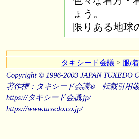
色々な着方・
ょう。
限りある地球
タキシード会議
>
服
(
Copyright © 1996-2003 JAPAN TUXEDO C
著作権：タキシード会議® 転載引用
https://タキシード会議.jp/
https://www.tuxedo.co.jp/