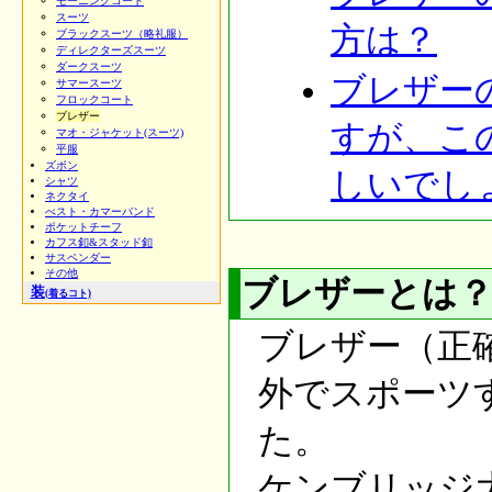
モーニングコート
スーツ
方は？
ブラックスーツ（略礼服）
ディレクターズスーツ
ダークスーツ
ブレザー
サマースーツ
フロックコート
ブレザー
すが、こ
マオ・ジャケット(スーツ)
平服
ズボン
しいでし
シャツ
ネクタイ
べスト・カマーバンド
ポケットチーフ
カフス釦&スタッド釦
サスペンダー
その他
ブレザーとは
装
(着るコト)
ブレザー（正確に
外でスポーツ
た。
ケンブリッジ