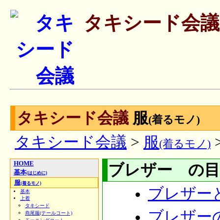
タキシード会議
タキシード会議
服
(着るモノ)
タキシード会議
>
服
(着るモノ)
HOME
ブレザー の目
基本
(はじめに)
服
(着るモノ)
ブレザー
基本
上着
タキシード
ブレザー
燕尾服(テールコート)