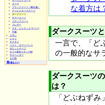
モーニングコート
スーツ
な着方は
ブラックスーツ（略礼服）
ディレクターズスーツ
ダークスーツ
サマースーツ
フロックコート
ブレザー
マオ・ジャケット(スーツ)
ダークスーツ
平服
ズボン
シャツ
一言で、「ど
ネクタイ
べスト・カマーバンド
ポケットチーフ
の一般的なサ
カフス釦&スタッド釦
サスペンダー
その他
装
(着るコト)
ダークスーツ
は？
「どぶねずみ