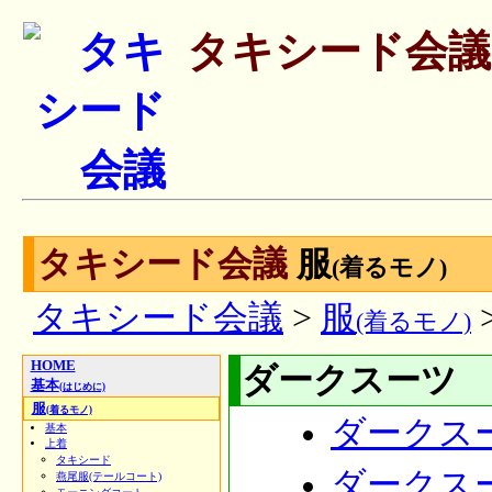
タキシード会議
タキシード会議
服
(着るモノ)
タキシード会議
>
服
(着るモノ)
HOME
ダークスーツ 
基本
(はじめに)
服
(着るモノ)
ダークス
基本
上着
タキシード
ダークス
燕尾服(テールコート)